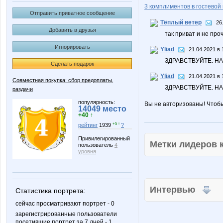
3 комплиментов в гостевой 
Отправить приватное сообщение
Тёплый ветер
26
Добавить в друзья
так приват и не проч
Игнорировать
Yliad
21.04.2021 в 
ЗДРАВСТВУЙТЕ. Н
Сделать подарок
Yliad
21.04.2021 в 
Совместная покупка: сбор предоплаты,
ЗДРАВСТВУЙТЕ. Н
раздачи
популярность:
Вы не авторизованы! Чтоб
14049 место
+40 ↑
+5 ↑
рейтинг
1939
?
Привилегированный
Метки лидеров
пользователь
4
уровня
Интервью
Статистика портрета:
сейчас просматривают портрет - 0
зарегистрированные пользователи
посетившие портрет за 7 дней - 1